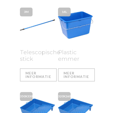
3M
14L
Telescopische
Plastic
stick
emmer
MEER
MEER
INFORMATIE
INFORMATIE
350X330
320X260