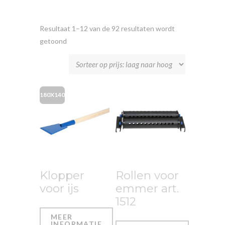
Resultaat 1–12 van de 92 resultaten wordt
getoond
180X140
Klopper
Rollen voor
voor ijs
emmer art.
1512
MEER
INFORMATIE