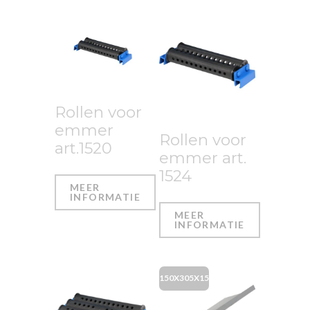
Rollen voor
emmer
Rollen voor
art.1520
emmer art.
1524
MEER
INFORMATIE
MEER
INFORMATIE
150X305X15