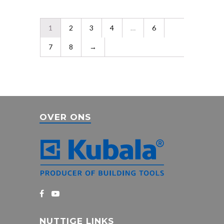
1
2
3
4
…
6
7
8
→
OVER ONS
NUTTIGE LINKS