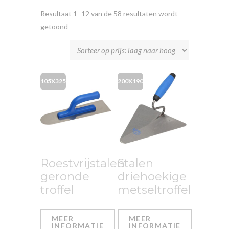
Resultaat 1–12 van de 58 resultaten wordt
getoond
105X325
200X190
Roestvrijstalen
Stalen
geronde
driehoekige
troffel
metseltroffel
MEER
MEER
INFORMATIE
INFORMATIE