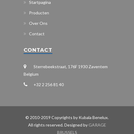
Startpagina
Producten
Over Ons
Contact
CONTACT
Sterrebeekstraat, 176F 1930 Zaventem
Belgium
+32 2 256 81 40
© 2010-2019 Copyrights by Kubala Benelux.
All rights reserved. Designed by
GARAGE
BRUSSELS