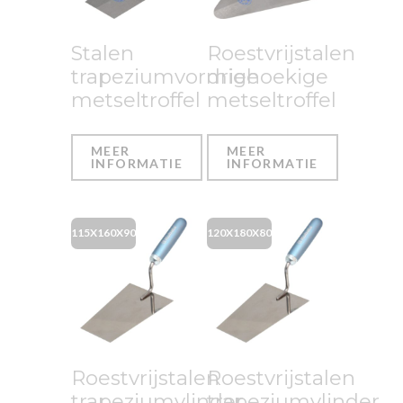
Stalen
Roestvrijstalen
trapeziumvormige
driehoekige
metseltroffel
metseltroffel
MEER
MEER
INFORMATIE
INFORMATIE
115X160X90
120X180X80
Roestvrijstalen
Roestvrijstalen
trapeziumvlinder
trapeziumvlinder