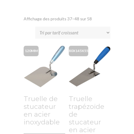
Affichage des produits 37–48 sur 58
120MM
80X145X55
Truelle de
Truelle
stucateur
trapézoïde
en acier
de
inoxydable
stucateur
en acier