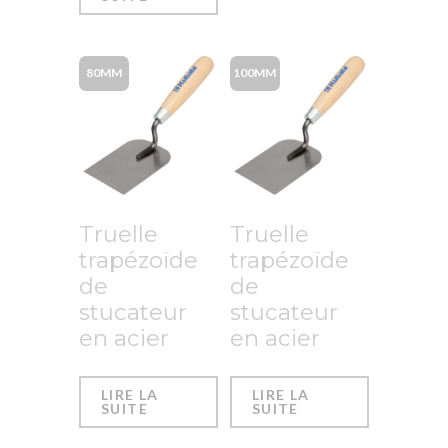
80MM
100MM
Truelle
Truelle
trapézoïde
trapézoïde
de
de
stucateur
stucateur
en acier
en acier
LIRE LA
LIRE LA
SUITE
SUITE