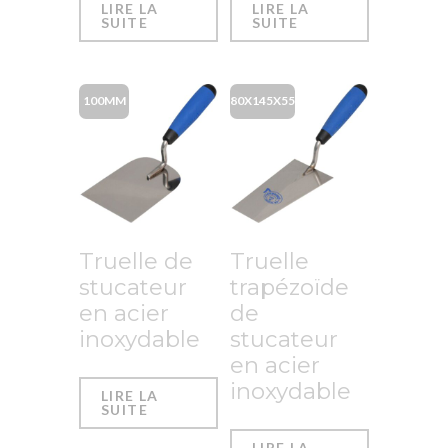
LIRE LA
LIRE LA
SUITE
SUITE
100MM
80X145X55
Truelle de
Truelle
stucateur
trapézoïde
en acier
de
inoxydable
stucateur
en acier
inoxydable
LIRE LA
SUITE
LIRE LA