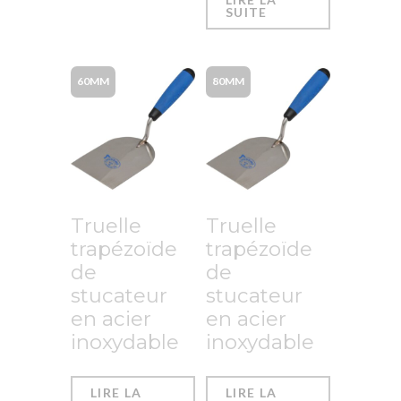
SUITE
60MM
80MM
Truelle
Truelle
trapézoïde
trapézoïde
de
de
stucateur
stucateur
en acier
en acier
inoxydable
inoxydable
LIRE LA
LIRE LA