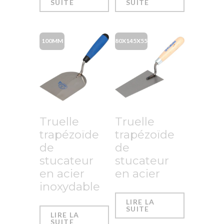
SUITE
SUITE
100MM
80X145X55
Truelle
Truelle
trapézoïde
trapézoïde
de
de
stucateur
stucateur
en acier
en acier
inoxydable
LIRE LA
SUITE
LIRE LA
SUITE